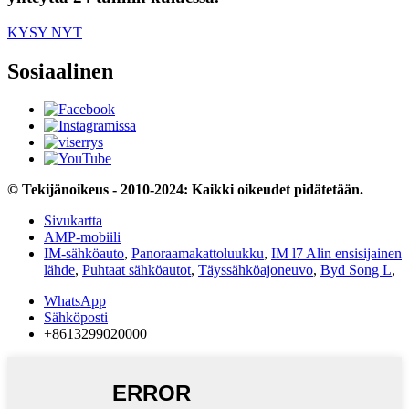
KYSY NYT
Sosiaalinen
© Tekijänoikeus - 2010-2024: Kaikki oikeudet pidätetään.
Sivukartta
AMP-mobiili
IM-sähköauto
,
Panoraamakattoluukku
,
IM l7 Alin ensisijainen
lähde
,
Puhtaat sähköautot
,
Täyssähköajoneuvo
,
Byd Song L
,
WhatsApp
Sähköposti
+8613299020000