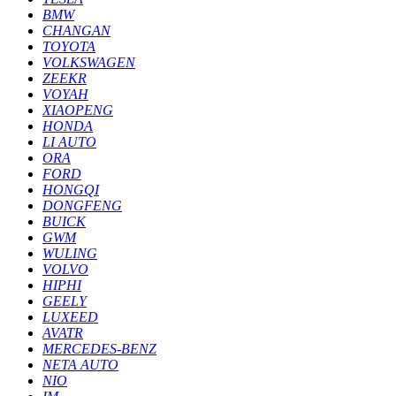
BMW
CHANGAN
TOYOTA
VOLKSWAGEN
ZEEKR
VOYAH
XIAOPENG
HONDA
LI AUTO
ORA
FORD
HONGQI
DONGFENG
BUICK
GWM
WULING
VOLVO
HIPHI
GEELY
LUXEED
AVATR
MERCEDES-BENZ
NETA AUTO
NIO