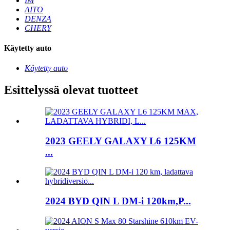
IM
AITO
DENZA
CHERY
Käytetty auto
Käytetty auto
Esittelyssä olevat tuotteet
2023 GEELY GALAXY L6 125KM
...
2024 BYD QIN L DM-i 120km,P...