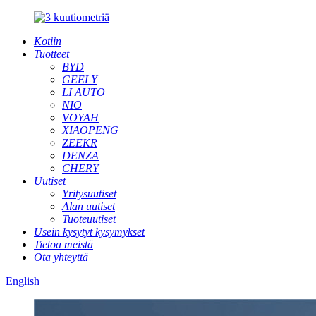
Kotiin
Tuotteet
BYD
GEELY
LI AUTO
NIO
VOYAH
XIAOPENG
ZEEKR
DENZA
CHERY
Uutiset
Yritysuutiset
Alan uutiset
Tuoteuutiset
Usein kysytyt kysymykset
Tietoa meistä
Ota yhteyttä
English