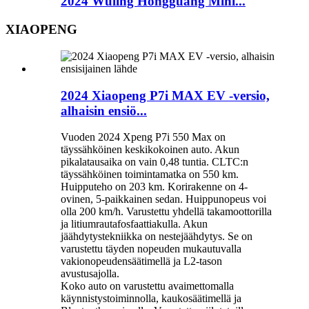
2024 Wuling Hongguang Mini...
XIAOPENG
2024 Xiaopeng P7i MAX EV -versio,
alhaisin ensiö...
Vuoden 2024 Xpeng P7i 550 Max on
täyssähköinen keskikokoinen auto. Akun
pikalatausaika on vain 0,48 tuntia. CLTC:n
täyssähköinen toimintamatka on 550 km.
Huipputeho on 203 km. Korirakenne on 4-
ovinen, 5-paikkainen sedan. Huippunopeus voi
olla 200 km/h. Varustettu yhdellä takamoottorilla
ja litiumrautafosfaattiakulla. Akun
jäähdytystekniikka on nestejäähdytys. Se on
varustettu täyden nopeuden mukautuvalla
vakionopeudensäätimellä ja L2-tason
avustusajolla.
Koko auto on varustettu avaimettomalla
käynnistystoiminnolla, kaukosäätimellä ja