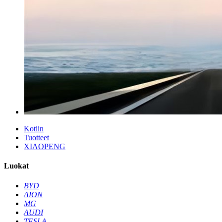
Kotiin
Tuotteet
XIAOPENG
Luokat
BYD
AION
MG
AUDI
TESLA