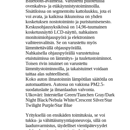
Bluetooth-avaimella. Varustettu piilotetuilla
ovenkahva- ja etäkäynnistystoiminnoilla.
Sisätiloissa on segmentoitu kattoluukku, jota ei
voi avata, ja kaikissa ikkunoissa on yhden
kosketuksen nostotoiminto ja puristumisenesto.
Keskusohjausyksikössä on 14,96-tuumainen
kosketusnäyttö LCD-näyttö, nahkainen
monitoimiohjauspyörä ja elektroninen
vaihteenvalitsin. Se on varustettu myös
lämmitettävällä ohjauspyörällä.
Nahkaisella ohjauspyörällä varustetuissa
etuistuimissa on lämmitys- ja tuuletustoiminnot.
Toisen rivin istuimet on varustettu
lämmitystoiminnoilla, ja takaistuimet voidaan
taittaa alas suhteellisesti.
Koko auton ilmastoinnin lämpötilan säätötila on
automaattinen. Autossa on vakiona PM2.5-
suodatuslaite ja ilmanlaadun valvonta.
Ulkoväri: Interstellar Green/Tianchen Gray/Dark
Night Black/Nebula White/Crescent Silver/Star
Twilight Purple/Star Blue
Yrityksellä on ensikäden toimituksia, se voi
tukku- ja vähittäismyyntiajoneuvoja, sillä on
laadunvarmistus, täydelliset vientipätevyydet