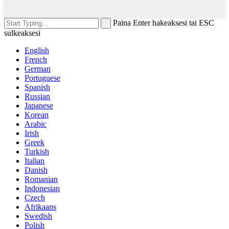
Paina Enter hakeaksesi tai ESC
sulkeaksesi
English
French
German
Portuguese
Spanish
Russian
Japanese
Korean
Arabic
Irish
Greek
Turkish
Italian
Danish
Romanian
Indonesian
Czech
Afrikaans
Swedish
Polish