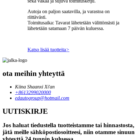
sekä vakaa ja sujuva toimitusketju.
Autoja on paljon saatavilla, ja varastoa on
riittävästi.
Toimitusaika: Tavarat lähetetään välittömästi ja
lähetetään satamaan 7 päivän kuluessa.
Katso lisää tuotteita
>
ota meihin yhteyttä
Kiina Shaanxi Xi'an
+8613299020000
edautogroup@hotmail.com
UUTISKIRJE
Jos haluat tiedustella tuotteistamme tai hinnastosta,
jätä meille sähköpostiosoitteesi, niin otamme sinuun
yhteyttä 24 tunnin kuluessa.