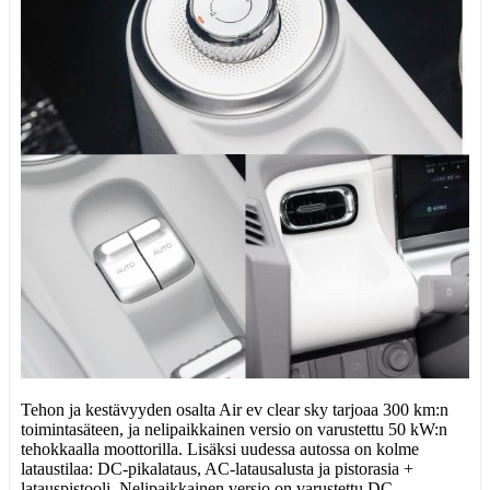
Tehon ja kestävyyden osalta Air ev clear sky tarjoaa 300 km:n
toimintasäteen, ja nelipaikkainen versio on varustettu 50 kW:n
tehokkaalla moottorilla. Lisäksi uudessa autossa on kolme
lataustilaa: DC-pikalataus, AC-latausalusta ja pistorasia +
latauspistooli. Nelipaikkainen versio on varustettu DC-