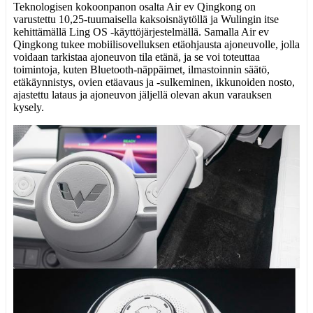
Teknologisen kokoonpanon osalta Air ev Qingkong on
varustettu 10,25-tuumaisella kaksoisnäytöllä ja Wulingin itse
kehittämällä Ling OS -käyttöjärjestelmällä. Samalla Air ev
Qingkong tukee mobiilisovelluksen etäohjausta ajoneuvolle, jolla
voidaan tarkistaa ajoneuvon tila etänä, ja se voi toteuttaa
toimintoja, kuten Bluetooth-näppäimet, ilmastoinnin säätö,
etäkäynnistys, ovien etäavaus ja -sulkeminen, ikkunoiden nosto,
ajastettu lataus ja ajoneuvon jäljellä olevan akun varauksen
kysely.