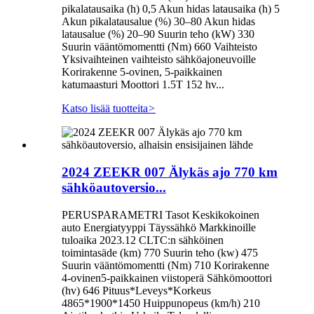
pikalatausaika (h) 0,5 Akun hidas latausaika (h) 5
Akun pikalatausalue (%) 30–80 Akun hidas
latausalue (%) 20–90 Suurin teho (kW) 330
Suurin vääntömomentti (Nm) 660 Vaihteisto
Yksivaihteinen vaihteisto sähköajoneuvoille
Korirakenne 5-ovinen, 5-paikkainen
katumaasturi Moottori 1.5T 152 hv...
Katso lisää tuotteita
>
2024 ZEEKR 007 Älykäs ajo 770 km
sähköautoversio...
PERUSPARAMETRI Tasot Keskikokoinen
auto Energiatyyppi Täyssähkö Markkinoille
tuloaika 2023.12 CLTC:n sähköinen
toimintasäde (km) 770 Suurin teho (kw) 475
Suurin vääntömomentti (Nm) 710 Korirakenne
4-ovinen5-paikkainen viistoperä Sähkömoottori
(hv) 646 Pituus*Leveys*Korkeus
4865*1900*1450 Huippunopeus (km/h) 210