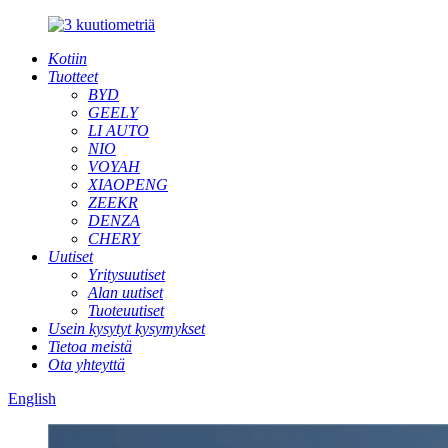
Kotiin
Tuotteet
BYD
GEELY
LI AUTO
NIO
VOYAH
XIAOPENG
ZEEKR
DENZA
CHERY
Uutiset
Yritysuutiset
Alan uutiset
Tuoteuutiset
Usein kysytyt kysymykset
Tietoa meistä
Ota yhteyttä
English