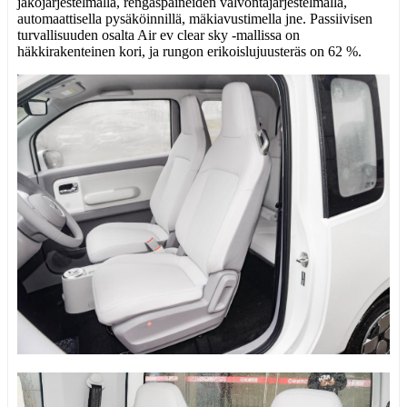
jakojärjestelmällä, rengaspaineiden valvontajärjestelmällä,
automaattisella pysäköinnillä, mäkiavustimella jne. Passiivisen
turvallisuuden osalta Air ev clear sky -mallissa on
häkkirakenteinen kori, ja rungon erikoislujuusteräs on 62 %.