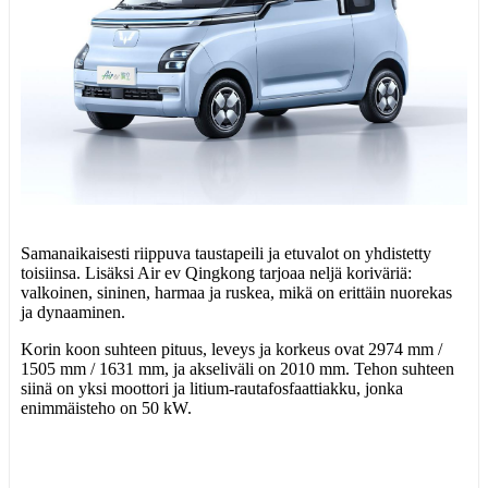
Samanaikaisesti riippuva taustapeili ja etuvalot on yhdistetty
toisiinsa. Lisäksi Air ev Qingkong tarjoaa neljä koriväriä:
valkoinen, sininen, harmaa ja ruskea, mikä on erittäin nuorekas
ja dynaaminen.
Korin koon suhteen pituus, leveys ja korkeus ovat 2974 mm /
1505 mm / 1631 mm, ja akseliväli on 2010 mm. Tehon suhteen
siinä on yksi moottori ja litium-rautafosfaattiakku, jonka
enimmäisteho on 50 kW.