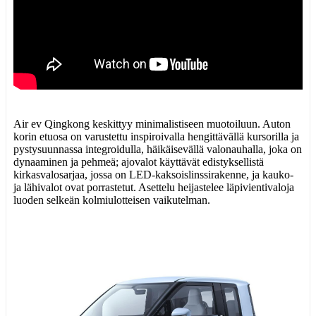
Air ev Qingkong keskittyy minimalistiseen muotoiluun. Auton
korin etuosa on varustettu inspiroivalla hengittävällä kursorilla ja
pystysuunnassa integroidulla, häikäisevällä valonauhalla, joka on
dynaaminen ja pehmeä; ajovalot käyttävät edistyksellistä
kirkasvalosarjaa, jossa on LED-kaksoislinssirakenne, ja kauko-
ja lähivalot ovat porrastetut. Asettelu heijastelee läpivientivaloja
luoden selkeän kolmiulotteisen vaikutelman.