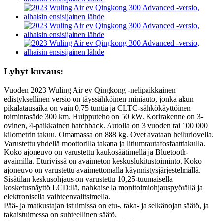
Lyhyt kuvaus:
Vuoden 2023 Wuling Air ev Qingkong -nelipaikkainen
edistyksellinen versio on täyssähköinen miniauto, jonka akun
pikalatausaika on vain 0,75 tuntia ja CLTC-sähkökäyttöinen
toimintasäde 300 km. Huipputeho on 50 kW. Korirakenne on 3-
ovinen, 4-paikkainen hatchback. Autolla on 3 vuoden tai 100 000
kilometrin takuu. Omamassa on 888 kg. Ovet avataan heiluriovella.
Varustettu yhdellä moottorilla takana ja litiumrautafosfaattiakulla.
Koko ajoneuvo on varustettu kaukosäätimellä ja Bluetooth-
avaimilla. Eturivissä on avaimeton keskuslukitustoiminto. Koko
ajoneuvo on varustettu avaimettomalla käynnistysjärjestelmällä.
Sisätilan keskusohjaus on varustettu 10,25-tuumaisella
kosketusnäyttö LCD:llä, nahkaisella monitoimiohjauspyörällä ja
elektronisella vaihteenvalitsimella.
Pää- ja matkustajan istuimissa on etu-, taka- ja selkänojan säätö, ja
takaistuimessa on suhteellinen säätö.