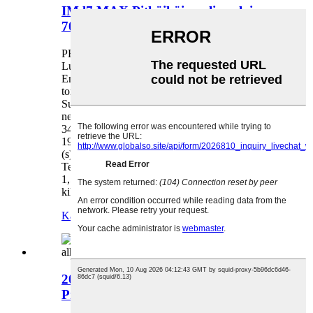
IM l7 MAX Pitkäikäinen lippulaiva
708KM-versio, Lowe...
PERUSPARAMETRI Valmistaja IM AUTO
Luokka Keskikokoiset ja suuret ajoneuvot
Energiatyyppi Täyssähköinen CLTC Sähköinen
toimintasäde (km) 708 Suurin teho (kW) 250
Suurin vääntömomentti (Nm) 475 Korirakenne
neliovinen, viisipaikkainen sedan Moottori (hv)
340 Pituus * Leveys * Korkeus (mm) 5180 *
1960 * 1485 Virallinen 0-100 km/h kiihtyvyys
(s) 5,9 Suurin nopeus (km/h) 200
Tehoekvivalentti polttoaineenkulutus (l/100km)
1,52 Ajoneuvon takuu Viisi vuotta tai 150 000
kilometriä Huolto...
Katso lisää tuotteita
>
2023 SAIC VW ID.6X 617KM, Lite
Pro EV, alin...