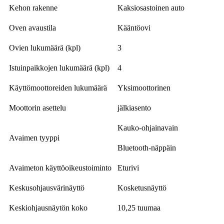
Kehon rakenne
Kaksiosastoinen auto
Oven avaustila
Kääntöovi
Ovien lukumäärä (kpl)
3
Istuinpaikkojen lukumäärä (kpl)
4
Käyttömoottoreiden lukumäärä
Yksimoottorinen
Moottorin asettelu
jälkiasento
Kauko-ohjainavain
Avaimen tyyppi
Bluetooth-näppäin
Avaimeton käyttöoikeustoiminto
Eturivi
Keskusohjausvärinäyttö
Kosketusnäyttö
Keskiohjausnäytön koko
10,25 tuumaa