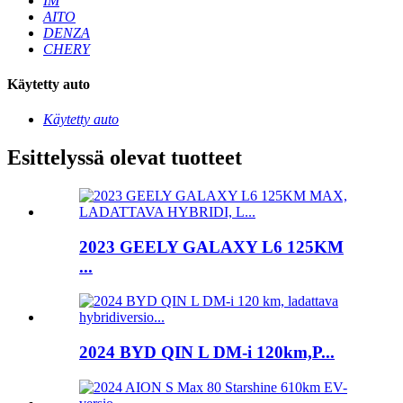
IM
AITO
DENZA
CHERY
Käytetty auto
Käytetty auto
Esittelyssä olevat tuotteet
2023 GEELY GALAXY L6 125KM
...
2024 BYD QIN L DM-i 120km,P...