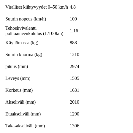
Viralliset kiihtyvyydet 0–50 km/h
4.8
Suurin nopeus (km/h)
100
Tehoekvivalentti
1.16
polttoaineenkulutus (L/100km)
Käyttömassa (kg)
888
Suurin kuorma (kg)
1210
pituus (mm)
2974
Leveys (mm)
1505
Korkeus (mm)
1631
Akseliväli (mm)
2010
Etuakseliväli (mm)
1290
Taka-akseliväli (mm)
1306