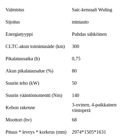
Valmistus
Saic-kenraali Wuling
Sijoitus
miniauto
Energiatyyppi
Puhdas sähköinen
CLTC-akun toimintasäde (km)
300
Pikalatausaika (h)
0,75
Akun pikalatausalue (%)
80
Suurin teho (kW)
50
Suurin vääntömomentti (Nm)
140
3-ovinen, 4-paikkainen
Kehon rakenne
viistoperä
Moottori (hv)
68
Pituus * leveys * korkeus (mm)
2974*1505*1631