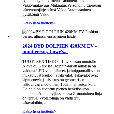
Ajotilan kytkin Urheilu Taloudellisuus
Vakio/mukavuus Mukautus/Personointi Energian
talteenottojärjestelmä Vakio Automaattinen
pysäköinti Vakio...
Katso lisää tuotteita
>
2024 BYD DOLPHIN 420KM EV -
muotiversio, Lowe's...
TUOTTEEN TIEDOT 1. Ulkoasun muotoilu
Ajovalot: Kaikissa Dolphin-sarjan autoissa on
vakiona LED-valonlähteet, ja huippumallissa on
mukautuvat kauko- ja lähivalot. Takavalot ovat
läpimenevät ja sisustus on geometrisen
taittoviivan muotoinen. Todellinen auton kori:
Dolphin on sijoitettu pienen henkilöauton
muotoon. Auton kyljessä oleva Z-muotoinen linja
on terävä. Vyötärölinja on yhdistetty
takavaloihin,...
Katso lisää tuotteita
>