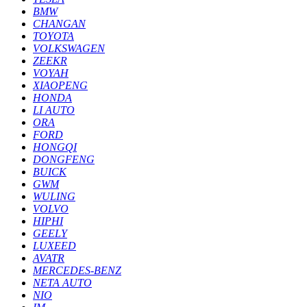
BMW
CHANGAN
TOYOTA
VOLKSWAGEN
ZEEKR
VOYAH
XIAOPENG
HONDA
LI AUTO
ORA
FORD
HONGQI
DONGFENG
BUICK
GWM
WULING
VOLVO
HIPHI
GEELY
LUXEED
AVATR
MERCEDES-BENZ
NETA AUTO
NIO