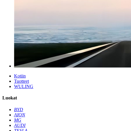
Kotiin
Tuotteet
WULING
Luokat
BYD
AION
MG
AUDI
TESLA